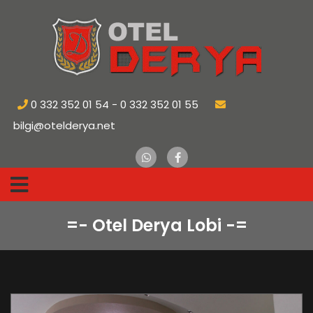
0 332 352 01 54 - 0 332 352 01 55
bilgi@otelderya.net
=- Otel Derya Lobi -=